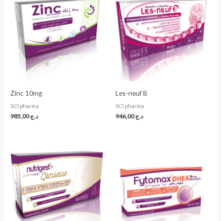
Zinc 10mg
Les-neuf B
SCI pharma
SCI pharma
985,00
د.ج
946,00
د.ج