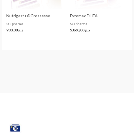
Nutrigest+®Grossesse
Fytomax DHEA
SCI pharma
SCI pharma
980,00
د.ج
5.860,00
د.ج