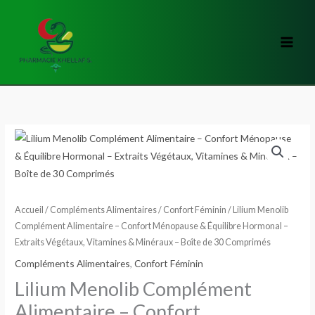
Aller
au
contenu
quantité
de
Lilium
Menolib
Complément
Accueil
/
Compléments Alimentaires
/
Confort Féminin
/ Lilium Menolib
Alimentaire
Complément Alimentaire – Confort Ménopause & Équilibre Hormonal –
Extraits Végétaux, Vitamines & Minéraux – Boîte de 30 Comprimés
–
Confort
Compléments Alimentaires
,
Confort Féminin
Ménopause
Lilium Menolib Complément
&
Alimentaire – Confort
Équilibre