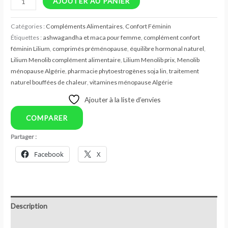
AJOUTER AU PANIER
Catégories :
Compléments Alimentaires
,
Confort Féminin
Étiquettes :
ashwagandha et maca pour femme
,
complément confort
féminin Lilium
,
comprimés préménopause
,
équilibre hormonal naturel
,
Lilium Menolib complément alimentaire
,
Lilium Menolib prix
,
Menolib
ménopause Algérie
,
pharmacie phytoestrogènes soja lin
,
traitement
naturel bouffées de chaleur
,
vitamines ménopause Algérie
Ajouter à la liste d’envies
COMPARER
Partager :
Facebook
X
Description
Avis (0)