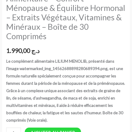
Ménopause & Équilibre Hormonal
Hormonal
–
– Extraits Végétaux, Vitamines &
Extraits
Minéraux – Boîte de 30
Végétaux,
Comprimés
Vitamines
&
1.990,00
د.ج
Minéraux
–
Le complément alimentaire LILIUM MENOLIB, présenté dans
Boîte
l’image watermarked_img_14562688898280689394.png, est une
de
formule naturelle spécialement conçue pour accompagner les
30
femmes durant la période de la ménopause et de la préménopause.
Comprimés
Grâce à un complexe unique associant des extraits de graine de
lin, de sésame, d’ashwagandha, de maca et de soja, enrichi en
multivitamines et minéraux, il aide à réduire efficacement les
bouffées de chaleur, la fatigue et les sautes d’humeur. Boîte de 30
comprimés (Voie orale).