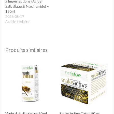
à Imperfections (Acide
Salicylique & Niacinamide) –
150ml
2026-05-17
Article similaire
Produits similaires
Venin d’abeille serum 30 ml
Snake Active Créme 50 ml