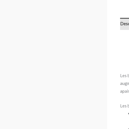
Desc
Les 
augm
apai
Les 