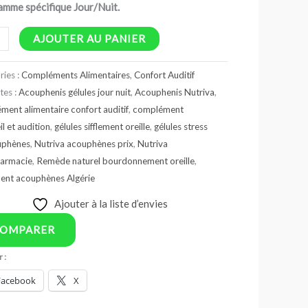
amme spécifique Jour/Nuit.
AJOUTER AU PANIER
ries :
Compléments Alimentaires
,
Confort Auditif
tes :
Acouphenis gélules jour nuit
,
Acouphenis Nutriva
,
ment alimentaire confort auditif
,
complément
l et audition
,
gélules sifflement oreille
,
gélules stress
uphènes
,
Nutriva acouphènes prix
,
Nutriva
armacie
,
Remède naturel bourdonnement oreille
,
ment acouphènes Algérie
Ajouter à la liste d’envies
OMPARER
 :
Facebook
X