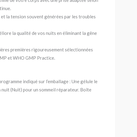
thme de votre corps avec une prise adaptée selon
tinue.
 et la tension souvent générées par les troubles
iore la qualité de vos nuits en éliminant la gêne
tières premières rigoureusement sélectionnées
s GMP et WHO GMP Practice.
 programme indiqué sur l’emballage : Une gélule le
la nuit (Nuit) pour un sommeil réparateur. Boîte