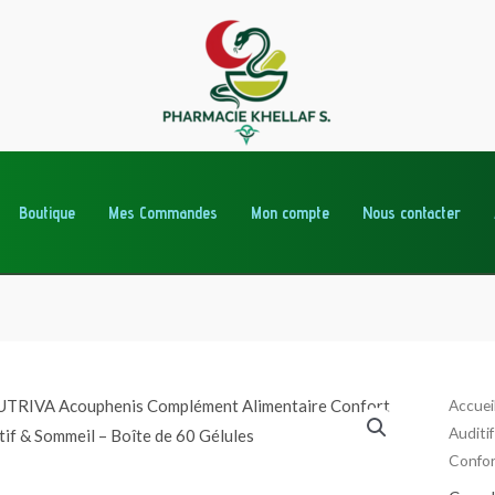
Boutique
Mes Commandes
Mon compte
Nous contacter
quanti
Accuei
Auditif
de
Confor
NUTR
Acoup