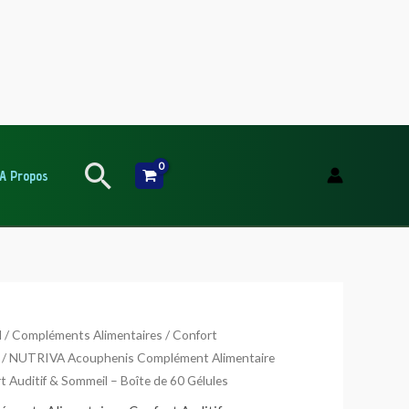
Rechercher
A Propos
té
l
/
Compléments Alimentaires
/
Confort
/ NUTRIVA Acouphenis Complément Alimentaire
t Auditif & Sommeil – Boîte de 60 Gélules
IVA
henis