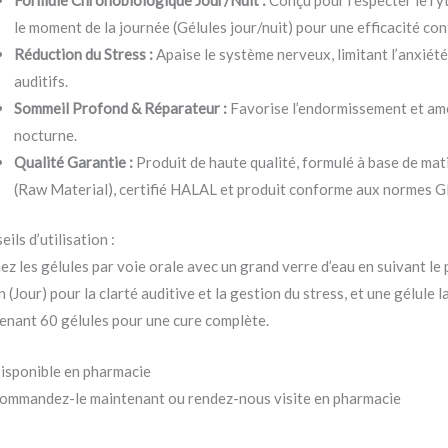
Formule Chronobiologique Jour/Nuit :
Conçu pour respecter le ry
le moment de la journée (Gélules jour/nuit) pour une efficacité con
Réduction du Stress :
Apaise le système nerveux, limitant l’anxiété
auditifs.
Sommeil Profond & Réparateur :
Favorise l’endormissement et amél
nocturne.
Qualité Garantie :
Produit de haute qualité, formulé à base de ma
(Raw Material), certifié HALAL et produit conforme aux norme
ils d’utilisation :
ez les gélules par voie orale avec un grand verre d’eau en suivant le
n (Jour) pour la clarté auditive et la gestion du stress, et une gélule 
enant 60 gélules pour une cure complète.
isponible en pharmacie
ommandez-le maintenant ou rendez-nous visite en pharmacie