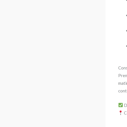
Conse
Pren
mati
cont
D
C