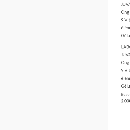
LAB
JUV
Ongl
9 Vi
élém
Gélu
Beau