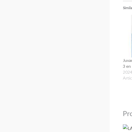
Simil
Juva
3 en
2024
Artic
Pro