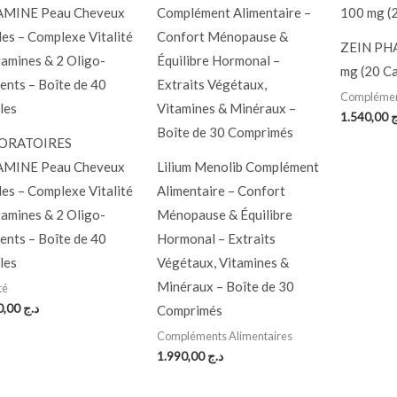
ZEIN PH
mg (20 Ca
Complément
1.540,00
ج
ORATOIRES
AMINE Peau Cheveux
Lilium Menolib Complément
es – Complexe Vitalité
Alimentaire – Confort
tamines & 2 Oligo-
Ménopause & Équilibre
ents – Boîte de 40
Hormonal – Extraits
les
Végétaux, Vitamines &
Minéraux – Boîte de 30
té
2.000,00
د.ج
Comprimés
Compléments Alimentaires
1.990,00
د.ج