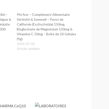
tB6 –
Phi Anx – Complément Alimentaire
tigue &
Sérénité & Sommeil – Pavot de
Réduite
Californie (Eschscholzia) 150mg,
(300
Bisglycinate de Magnésium 150mg &
Vitamine C 50mg – Boîte de 20 Gélules
(9g)
2026-07-02
Article similaire