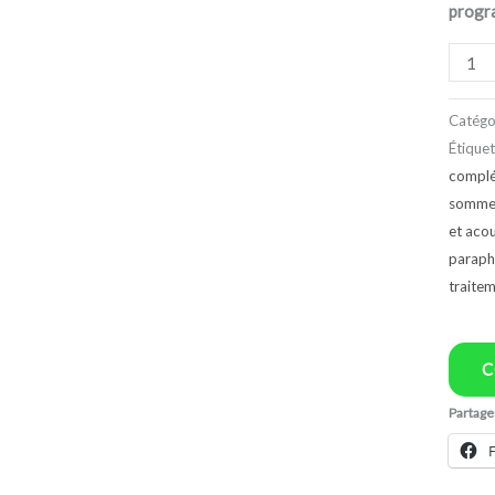
progr
Catégo
Étiquet
complé
sommei
et aco
paraph
traite
C
Partager