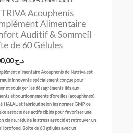
éments Alimentaires
,
Confort Auditif
ément
TRIVA Acouphenis
taire
mplément Alimentaire
rt
fort Auditif & Sommeil –
f
te de 60 Gélules
il
3.200,00
د.ج
mplément alimentaire Acouphenis de Nutriva est
ormule innovante spécialement conçue pour
es
er et soulager les désagréments liés aux
ments et bourdonnements d’oreilles (acouphènes).
ié HALAL et fabriqué selon les normes GMP, ce
xe associe des actifs ciblés pour favoriser une
on claire, réduire le stress associé et retrouver un
l profond. Boîte de 60 gélules avec un