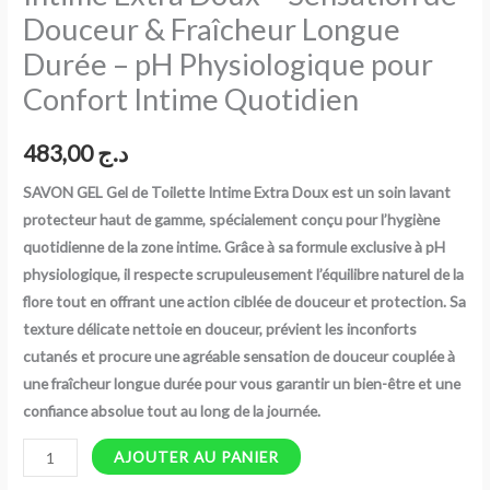
Douceur & Fraîcheur Longue
–
Sensation
Durée – pH Physiologique pour
de
Confort Intime Quotidien
Douceur
&
483,00
د.ج
Fraîcheur
Longue
SAVON GEL Gel de Toilette Intime Extra Doux est un soin lavant
Durée
protecteur haut de gamme, spécialement conçu pour l’hygiène
–
quotidienne de la zone intime. Grâce à sa formule exclusive à pH
pH
physiologique, il respecte scrupuleusement l’équilibre naturel de la
Physiologique
flore tout en offrant une action ciblée de douceur et protection. Sa
pour
texture délicate nettoie en douceur, prévient les inconforts
Confort
cutanés et procure une agréable sensation de douceur couplée à
Intime
une fraîcheur longue durée pour vous garantir un bien-être et une
Quotidien
confiance absolue tout au long de la journée.
AJOUTER AU PANIER