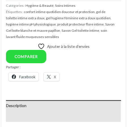
Catégories :
Hygiène & Beauté
,
Soins Intimes
Étiquettes :
confort intime quotidien douceur et protection
,
gel de
toilette intime extra doux
,
gel hygiène féminine extra doux quotidien
,
hygiène intime pH physiologique
,
produit protecteur flore intime
,
Savon
Gel boîte blanche et mauve papillon
,
Savon Gel toilette intime
,
soin
lavant fluide muqueuses sensibles
Ajouter à la liste d’envies
COMPARER
Partager :
Facebook
X
Description
Avis (0)