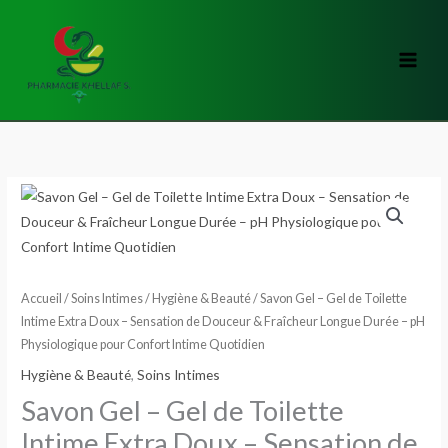
Aller
au
contenu
quantité
de
Savon
Gel
–
Accueil
/
Soins Intimes
/
Hygiène & Beauté
/ Savon Gel – Gel de Toilette
Gel
Intime Extra Doux – Sensation de Douceur & Fraîcheur Longue Durée – pH
Physiologique pour Confort Intime Quotidien
de
Toilette
Hygiène & Beauté
,
Soins Intimes
Intime
Savon Gel – Gel de Toilette
Extra
Intime Extra Doux – Sensation de
Doux