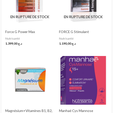
EN RUPTURE DE STOCK
EN RUPTURE DE STOCK
Force G Power Max
FORCE G Stimulant
Nutrisanté
Nutrisanté
1.399,00
د.ج
1.190,00
د.ج
Magnésium+Vitamines B1, B2,
Manhaé Cys Mannose