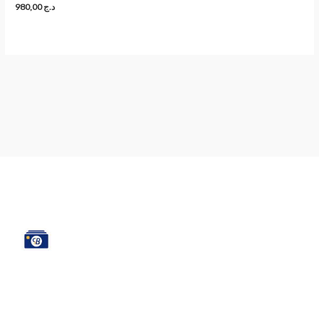
980,00
د.ج