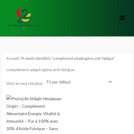
Aller
au
contenu
Accueil
/ Produits identifiés “complément adaptogène anti-fatigue”
complément adaptogène anti-fatigue
Voici le seul résultat