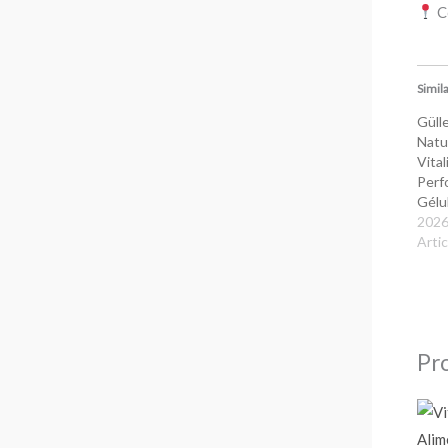
C
Simil
Gülle
Natu
Vital
Perf
Gélu
2026
Artic
Pro