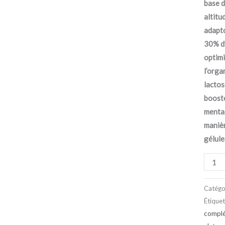
base d
Fulvi
altitu
–
adapto
Sans
30% d’
Glute
optimi
&
l’orga
Sans
lactos
Lacto
booste
–
mental
Boîte
manièr
de
gélule
30
Gélul
Catégo
Étiquet
complé