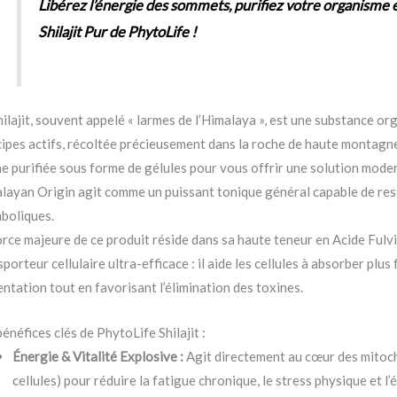
Libérez l’énergie des sommets, purifiez votre organisme e
Shilajit Pur de PhytoLife !
hilajit, souvent appelé « larmes de l’Himalaya », est une substance o
cipes actifs, récoltée précieusement dans la roche de haute montagn
ne purifiée sous forme de gélules pour vous offrir une solution moder
layan Origin agit comme un puissant tonique général capable de resta
boliques.
orce majeure de ce produit réside dans sa haute teneur en Acide Fulv
sporteur cellulaire ultra-efficace : il aide les cellules à absorber plu
entation tout en favorisant l’élimination des toxines.
bénéfices clés de PhytoLife Shilajit :
Énergie & Vitalité Explosive :
Agit directement au cœur des mitoch
cellules) pour réduire la fatigue chronique, le stress physique et l