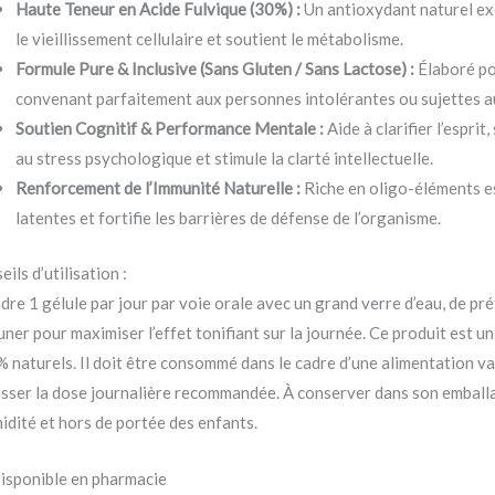
Haute Teneur en Acide Fulvique (30%) :
Un antioxydant naturel exc
le vieillissement cellulaire et soutient le métabolisme.
Formule Pure & Inclusive (Sans Gluten / Sans Lactose) :
Élaboré pou
convenant parfaitement aux personnes intolérantes ou sujettes aux
Soutien Cognitif & Performance Mentale :
Aide à clarifier l’espri
au stress psychologique et stimule la clarté intellectuelle.
Renforcement de l’Immunité Naturelle :
Riche en oligo-éléments es
latentes et fortifie les barrières de défense de l’organisme.
ils d’utilisation :
dre 1 gélule par jour par voie orale avec un grand verre d’eau, de pré
uner pour maximiser l’effet tonifiant sur la journée. Ce produit est 
 naturels. Il doit être consommé dans le cadre d’une alimentation var
sser la dose journalière recommandée. À conserver dans son emballage 
midité et hors de portée des enfants.
isponible en pharmacie