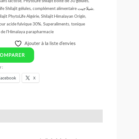
sans lactose
,
PhytoLife shilajit boite de 30 gélules
,
PhytoLife Shilajit gélules, complément alimentaire شيلاجيت
,
ilajit PhytoLife Algérie
,
Shilajit Himalayan Origin
,
t pur acide fulvique 30%
,
Superaliments
,
tonique
l de l'Himalaya parapharmacie
Ajouter à la liste d’envies
OMPARER
 :
Facebook
X