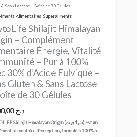
 & Sans Lactose – Boîte de 30 Gélules
ayan
éments Alimentaires
,
Superaliments
n
toLife Shilajit Himalayan
ément
igin – Complément
taire
mentaire Énergie, Vitalité
e,
té
Immunité – Pur à 100%
c 30% d’Acide Fulvique –
ité
s Gluten & Sans Lactose
oîte de 30 Gélules
1.700,00
د.ج
E Shilajit Himalayan Origin (شيلاجيت) est un
ment alimentaire d’exception, formulé à 100% à
e