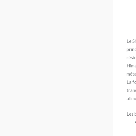
Le S
prin
rési
Hima
méta
La f
tran
alim
Les 