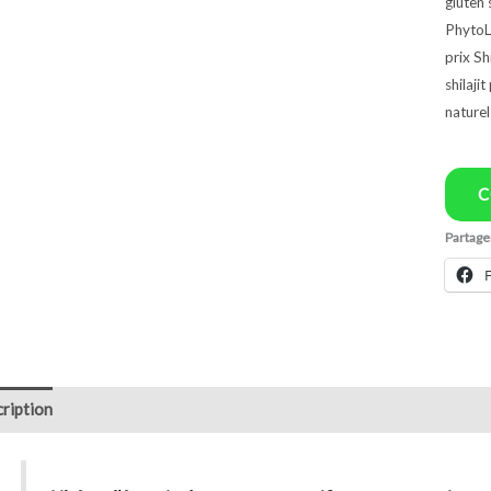
gluten 
prix Sh
shilaji
nature
C
Partager
ription
Avis (0)