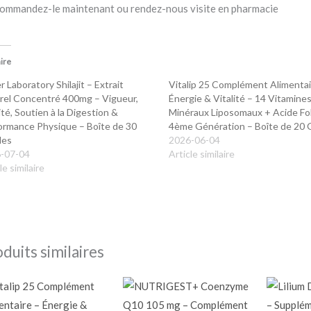
ommandez-le maintenant ou rendez-nous visite en pharmacie
aire
r Laboratory Shilajit – Extrait
Vitalip 25 Complément Alimentai
rel Concentré 400mg – Vigueur,
Énergie & Vitalité – 14 Vitamine
ité, Soutien à la Digestion &
Minéraux Liposomaux + Acide Fo
ormance Physique – Boîte de 30
4ème Génération – Boîte de 20 
les
2026-06-04
-07-04
Article similaire
le similaire
duits similaires