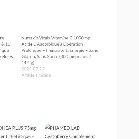
re –
Nutraxin Vitals Vitamine C 1000 mg –
s & 11
Acide L-Ascorbique à Libération
lique
Prolongée – Immunité & Énergie – Sans
Gélules
Gluten, Sans Sucre (30 Comprimés /
44,4 g)
2026-07-23
Article similaire