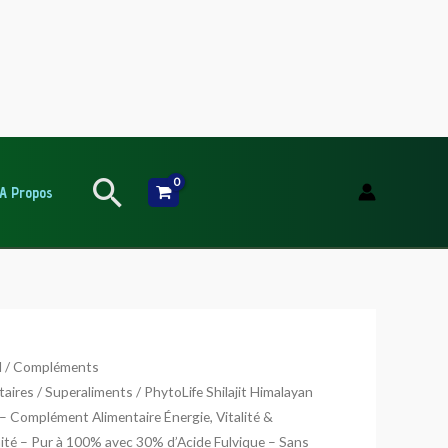
Rechercher
A Propos
té
l
/
Compléments
taires
/
Superaliments
/ PhytoLife Shilajit Himalayan
 – Complément Alimentaire Énergie, Vitalité &
Life
té – Pur à 100% avec 30% d’Acide Fulvique – Sans
t