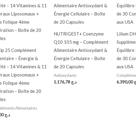
NUTRIGEST+ Coenzyme
Lilium D
Q10 105 mg – Complément
Supplémen
lip 25 Complément
Alimentaire Antioxydant &
Équilibre
entaire – Énergie &
Énergie Cellulaire – Boîte
de 30 Co
lité – 14 Vitamines & 11
de 20 Capsules
aux USA
raux Liposomaux +
Antioxydants
Complément
1.176,78
د.ج
6.390,00
ج
e Folique 4ème
ration – Boîte de 20
les
léments Alimentaires
750,00
د.ج