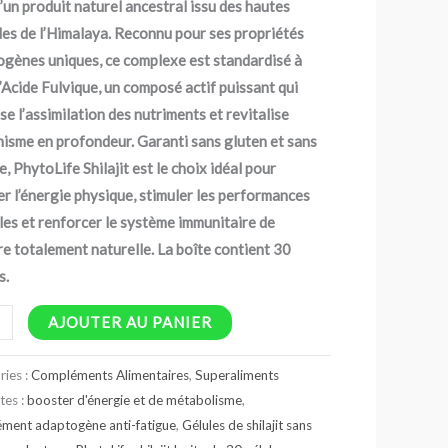
’un produit naturel ancestral issu des hautes
que
des de l’Himalaya. Reconnu pour ses propriétés
gènes uniques, ce complexe est standardisé à
Acide Fulvique, un composé actif puissant qui
n
se l’assimilation des nutriments et revitalise
nisme en profondeur. Garanti sans gluten et sans
e, PhytoLife Shilajit est le choix idéal pour
se
r l’énergie physique, stimuler les performances
es et renforcer le système immunitaire de
e totalement naturelle. La boîte contient 30
s.
es
AJOUTER AU PANIER
ries :
Compléments Alimentaires
,
Superaliments
tes :
booster d'énergie et de métabolisme
,
ment adaptogène anti-fatigue
,
Gélules de shilajit sans