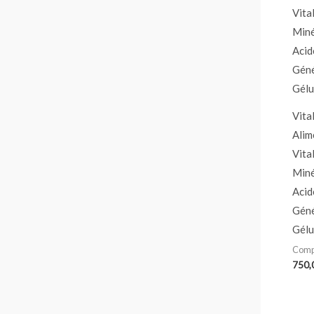
Vita
Alim
Vita
Miné
Acid
Géné
Gélu
Comp