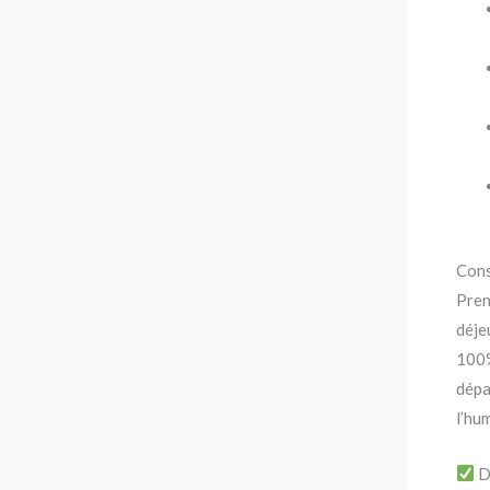
Conse
Pren
déje
100%
dépa
l’hu
D