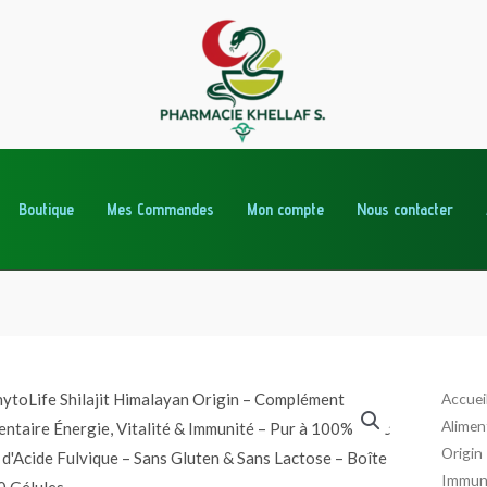
Boutique
Mes Commandes
Mon compte
Nous contacter
quanti
Accuei
Alimen
de
Origin
Phyto
Immuni
Shilaji