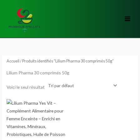
Aller
au
contenu
Accueil
/ Produits identifiés “Lilium Pharma 30 comprimés 50g”
Lilium Pharma 30 comprimés 50g
Voici le seul résultat