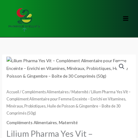
Aller
au
contenu
quantité
de
Lilium
Pharma
Yes
Accueil
/
Compléments Alimentaires
/
Maternité
/ Lilium Pharma Yes Vit –
Vit
Complément Alimentaire pour Femme Enceinte – Enrichi en Vitamines,
Minéraux, Probiotiques, Huile de Poisson & Gingembre – Boîte de 30
–
Comprimés (50g)
Complément
Alimentaire
Compléments Alimentaires
,
Maternité
pour
Lilium Pharma Yes Vit –
Femme