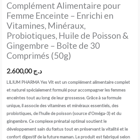
Complément Alimentaire pour
Enceinte
Femme Enceinte – Enrichi en
–
Enrichi
Vitamines, Minéraux,
en
Probiotiques, Huile de Poisson &
Vitamines,
Gingembre – Boîte de 30
Minéraux,
Comprimés (50g)
Probiotiques,
Huile
de
2.600,00
د.ج
Poisson
LILIUM PHARMA Yes Vit est un complément alimentaire complet
&
et naturel spécialement formulé pour accompagner les femmes
Gingembre
enceintes tout au long de leur grossesse. Grâce à sa formule
–
unique, il associe des vitamines et minéraux essentiels, des
Boîte
probiotiques, de l’huile de poisson (source d’Oméga-3) et du
de
gingembre. Ce complexe prénatal optimal soutient le
30
développement sain du fœtus tout en préservant la vitalité et le
Comprimés
confort digestif de la future maman. Le produit est fabriqué selon
(50g)