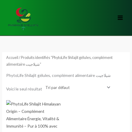
Aller
au
contenu
Accueil
/ Produits identifiés “PhytoLife Shilajit gélules, complément
alimentaire شيلاجيت”
PhytoLife Shilajit gélules, complément alimentaire شيلاجيت
Voici le seul résultat