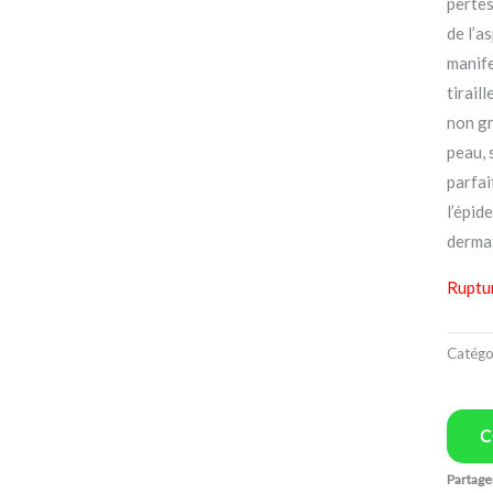
pertes
de l’a
manife
tirail
non gr
peau, 
parfai
l’épid
derma
Ruptu
Catégo
C
Partager