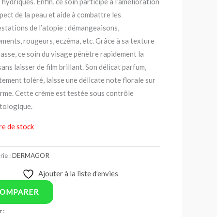
 hydriques. Enfin, ce soin participe à l’amélioration
spect de la peau et aide à combattre les
stations de l’atopie : démangeaisons,
lements, rougeurs, eczéma, etc. Grâce à sa texture
asse, ce soin du visage pénètre rapidement la
sans laisser de film brillant. Son délicat parfum,
tement toléré, laisse une délicate note florale sur
erme. Cette crème est testée sous contrôle
tologique.
re de stock
rie :
DERMAGOR
Ajouter à la liste d’envies
OMPARER
 :