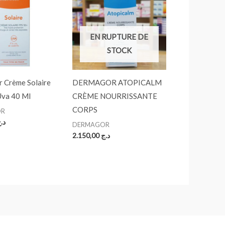
EN RUPTURE DE
STOCK
 Crème Solaire
DERMAGOR ATOPICALM
Uva 40 Ml
CRÈME NOURRISSANTE
CORPS
OR
د.
DERMAGOR
2.150,00
د.ج