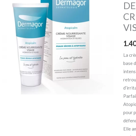
DE
CR
VI
La cr
base d
intens
retrou
d’irri
Parfai
Atopic
pour 
défend
Elle a