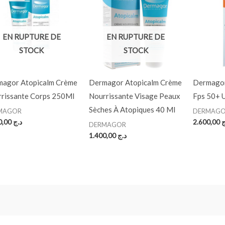
EN RUPTURE DE
EN RUPTURE DE
STOCK
STOCK
agor Atopicalm Crème
Dermagor Atopicalm Crème
Dermagor
rissante Corps 250Ml
Nourrissante Visage Peaux
Fps 50+ 
Sèches À Atopiques 40 Ml
MAGOR
DERMAG
2.600,00
د.ج
2.600,00
ج
DERMAGOR
1.400,00
د.ج