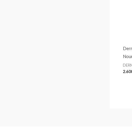
Derm
Nour
DER