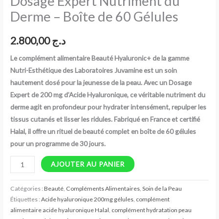
Dosage Expert Nutriment du
Nutriment
Derme – Boîte de 60 Gélules
du
Derme
2.800,00
د.ج
–
Le complément alimentaire Beauté Hyaluronic+ de la gamme
Boîte
Nutri-Esthétique des Laboratoires Juvamine est un soin
de
hautement dosé pour la jeunesse de la peau. Avec un Dosage
60
Expert de 200 mg d’Acide Hyaluronique, ce véritable nutriment du
Gélules
derme agit en profondeur pour hydrater intensément, repulper les
tissus cutanés et lisser les ridules. Fabriqué en France et certifié
Halal, il offre un rituel de beauté complet en boîte de 60 gélules
pour un programme de 30 jours.
AJOUTER AU PANIER
Catégories :
Beauté
,
Compléments Alimentaires
,
Soin de la Peau
Étiquettes :
Acide hyaluronique 200mg gélules
,
complément
alimentaire acide hyaluronique Halal
,
complément hydratation peau