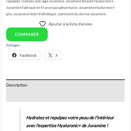
repulpée
,
Gélules anti-âge Juvamine
,
Juvamine Beauté Hyaluronic+
,
Juvamine fabriqué en France parapharmacie
,
Juvamine Hyaluronic+
prix
,
Juvamine Nutri-Esthétique
,
nutriment du derme Juvamine
Ajouter à la liste d’envies
COMPARER
Partager :
Facebook
X
Description
Avis (0)
Hydratez et repulpez votre peau de l’intérieur
avec l’expertise Hyaluronic+ de Juvamine !