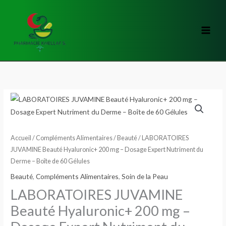
Aller
au
contenu
quantité
de
LABORATOIRES
JUVAMINE
Accueil
/
Compléments Alimentaires
/
Beauté
/ LABORATOIRES
Beauté
JUVAMINE Beauté Hyaluronic+ 200 mg – Dosage Expert Nutriment du
Derme – Boîte de 60 Gélules
Hyaluronic+
200
Beauté
,
Compléments Alimentaires
,
Soin de la Peau
mg
LABORATOIRES JUVAMINE
–
Beauté Hyaluronic+ 200 mg –
Dosage
Expert