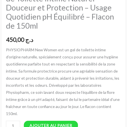
Douceur et Protection – Usage
–
Douceur
Quotidien pH Équilibré – Flacon
et
de 150ml
Protection
–
450,00
د.ج
Usage
Quotidien
PHYSIOPHARM New Women est un gel de toilette intime
pH
d’origine naturelle, spécialement conçu pour assurer une hygiène
Équilibré
quotidienne parfaite tout en respectant la sensibilité de la zone
–
intime. Sa formule protectrice procure une agréable sensation de
Flacon
douceur et protection durable, aidant à prévenir les irritations, les
de
inconforts et les odeurs. Développé par les laboratoires
150ml
Physiopharm, ce soin lavant doux respecte l’équilibre de la flore
intime grâce à un pH adapté, faisant de lui le partenaire idéal d’une
fraîcheur en toute confiance au jour le jour. Le flacon contient
150ml.
AJOUTER AU PANIER