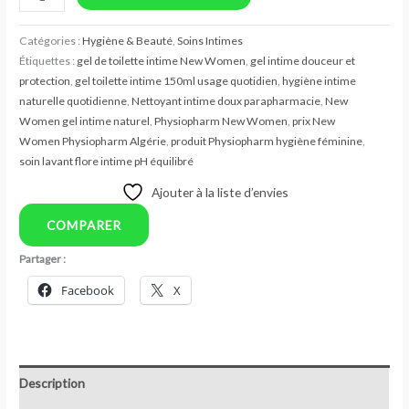
Catégories :
Hygiène & Beauté
,
Soins Intimes
Étiquettes :
gel de toilette intime New Women
,
gel intime douceur et
protection
,
gel toilette intime 150ml usage quotidien
,
hygiène intime
naturelle quotidienne
,
Nettoyant intime doux parapharmacie
,
New
Women gel intime naturel
,
Physiopharm New Women
,
prix New
Women Physiopharm Algérie
,
produit Physiopharm hygiène féminine
,
soin lavant flore intime pH équilibré
Ajouter à la liste d’envies
COMPARER
Partager :
Facebook
X
Description