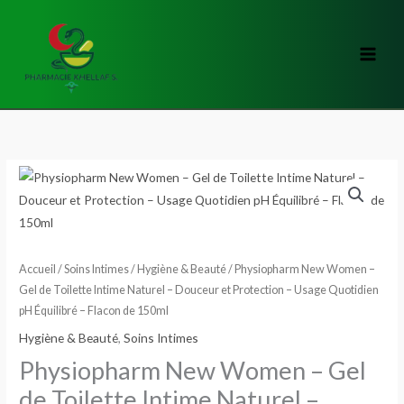
Aller
au
contenu
quantité
de
Physiopharm
New
Women
Accueil
/
Soins Intimes
/
Hygiène & Beauté
/ Physiopharm New Women –
–
Gel de Toilette Intime Naturel – Douceur et Protection – Usage Quotidien
pH Équilibré – Flacon de 150ml
Gel
de
Hygiène & Beauté
,
Soins Intimes
Toilette
Physiopharm New Women – Gel
Intime
de Toilette Intime Naturel –
Naturel